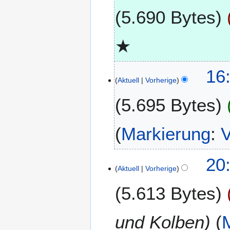
.
5.690 Bytes
M
ä
K
r
★
e
z
i
2
16
n
0
Aktuell
Vorherige
e
2
B
6
5.695 Bytes
e
a
r
Markierung
:
V
b
e
2
20
i
Aktuell
Vorherige
.
t
F
u
5.613 Bytes
e
n
b
g
r
und Kolben
s
u
z