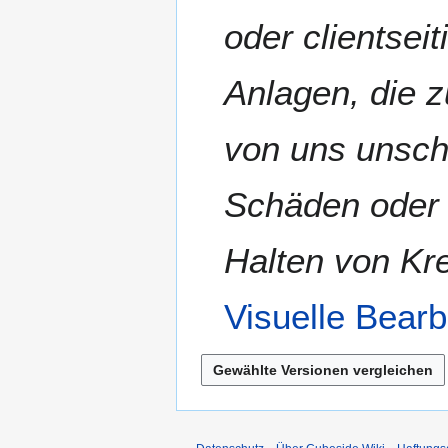
s
e
u
oder clientseit
u
n
s
n
f
a
g
a
Anlagen, die z
m
s
m
s
e
von uns unsch
u
n
n
f
g
Schäden oder 
a
s
s
Halten von Kr
u
n
Visuelle Bearb
g