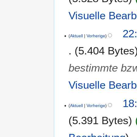
v
e
Visuelle Bearb
m
b
2
22
e
Aktuell
Vorherige
6
r
.
2
5.404 Bytes
A
0
u
2
g
bestimmte bz
5
u
s
Visuelle Bearb
t
2
0
2
18
2
Aktuell
Vorherige
4
5
.
5.391 Bytes
A
u
K
g