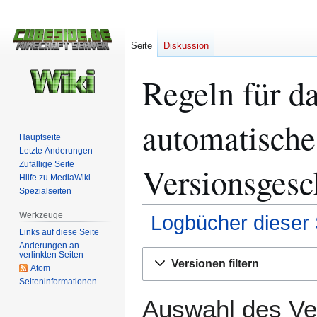
Seite
Diskussion
Regeln für da
automatische
Hauptseite
Letzte Änderungen
Zufällige Seite
Versionsgesc
Hilfe zu MediaWiki
Spezialseiten
Werkzeuge
Logbücher dieser 
Links auf diese Seite
Änderungen an
Zur
Zur
verlinkten Seiten
Versionen filtern
Atom
Navigation
Suche
Seiten­­informationen
springen
springen
Auswahl des Ver