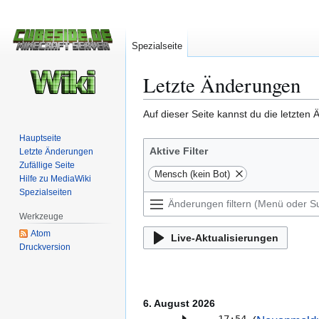
Spezialseite
Letzte Änderungen
Zur
Zur
Auf dieser Seite kannst du die letzten
Navigation
Suche
Hauptseite
springen
springen
Aktive Filter
Letzte Änderungen
Zufällige Seite
Mensch (kein Bot)
Hilfe zu MediaWiki
Spezialseiten
Werkzeuge
Atom
Live-Aktualisierungen
Druckversion
6. August 2026