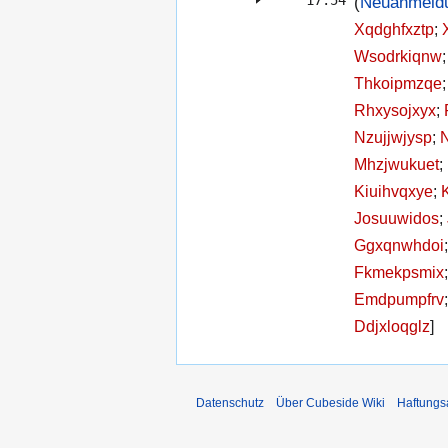
17:54
(
Neuanmeld
Xqdghfxztp
;
Wsodrkiqnw
Thkoipmzqe
Rhxysojxyx
;
Nzujjwjysp
;
Mhzjwukuet
;
Kiuihvqxye
;
Josuuwidos
;
Ggxqnwhdoi
Fkmekpsmix
Emdpumpfrv
Ddjxloqglz
]
Datenschutz
Über Cubeside Wiki
Haftungs