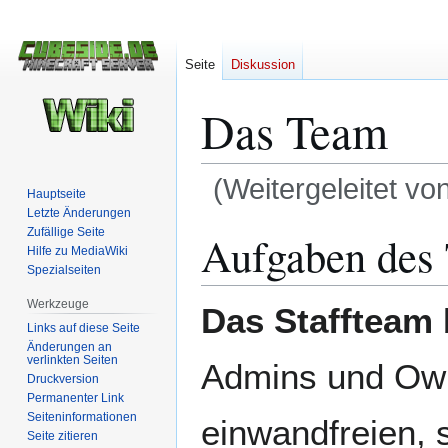
Seite
Diskussion
Das Team
(Weitergeleitet vo
Hauptseite
Letzte Änderungen
Zur
Zur
Zufällige Seite
Aufgaben des
Hilfe zu MediaWiki
Navigation
Suche
Spezialseiten
springen
springen
Werkzeuge
Das Staffteam
Links auf diese Seite
Änderungen an
verlinkten Seiten
Admins und Owne
Druckversion
Permanenter Link
Seiten­­informationen
einwandfreien, s
Seite zitieren