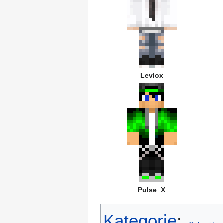
Levlox
Pulse_X
Kategorie
: