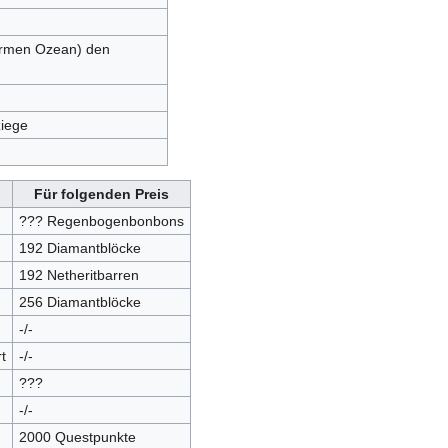
armen Ozean) den
ziege
Für folgenden Preis
??? Regenbogenbonbons
192 Diamantblöcke
192 Netheritbarren
256 Diamantblöcke
-/-
t
-/-
???
-/-
2000 Questpunkte