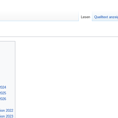
Lesen
Quelltext anze
2024
2025
2026
ion 2022
ion 2023