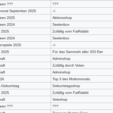
een ???
???
monat September 2025
-/-
ween 2025
Aktionsshop
ween 2024
Seelenbox
 2025
Zufällig vom FatRabbit
ween 2024
Seelenbox
rspiele 2025
-/-
 2025
Für das Sammeln aller 333 Eier
aft
Adminshop
aft
Zufällig durch Voten
aft
Adminshop
026
Top 3 des Mottomonats
-Geburtstag
Geburtstagsshop
 2025
Zufällig vom FatRabbit
aft
Voteshop
een ???
???