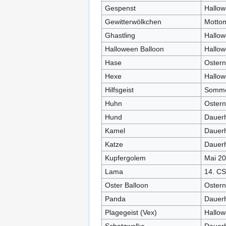
Gespenst
Hallow
Gewitterwölkchen
Motto
Ghastling
Hallo
Halloween Balloon
Hallo
Hase
Ostern
Hexe
Hallo
Hilfsgeist
Somme
Huhn
Ostern
Hund
Dauerh
Kamel
Dauerh
Katze
Dauerh
Kupfergolem
Mai 2
Lama
14. CS
Oster Balloon
Ostern
Panda
Dauerh
Plagegeist (Vex)
Hallow