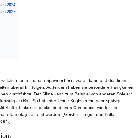
ion 2024
ion 2025
welche man mit einem Spawnei beschwören kann und die dir im
elten überall hin folgen. Außerdem haben sie besondere Fähigkeiten,
hnen durchführst. Der Slime kann zum Beispiel von anderen Spielern
iwillig als Ball. So hat jeder kleine Begleiter ein paar spaßige
it Shift + Linksklick packst du deinen Companion wieder ein.
em Nametag benannt werden. (Geister-, Engel- und Ballon-
den.)
ions