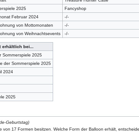
aft
Treasure Hunter Case
rspiele 2025
Fancyshop
monat Februar 2024
-/-
lohnung von Mottomonaten
-/-
lohnung von Weihnachtsevents
-/-
 erhältlich bei...
r Sommerspiele 2025
he der Sommerspiele 2025
il 2024
ele 2025
ide-Geburtstag)
on 17 Formen besitzen. Welche Form der Balloon erhält, entscheidet 