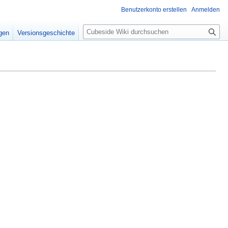
Benutzerkonto erstellen
Anmelden
S
igen
Versionsgeschichte
u
c
h
e