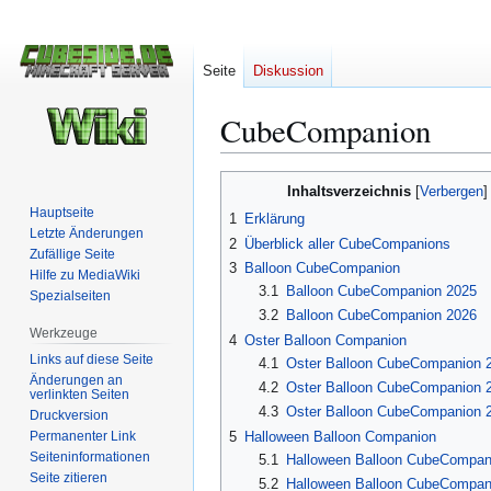
Seite
Diskussion
CubeCompanion
Zur
Zur
Inhaltsverzeichnis
Navigation
Suche
Hauptseite
1
Erklärung
springen
springen
Letzte Änderungen
2
Überblick aller CubeCompanions
Zufällige Seite
3
Balloon CubeCompanion
Hilfe zu MediaWiki
3.1
Balloon CubeCompanion 2025
Spezialseiten
3.2
Balloon CubeCompanion 2026
Werkzeuge
4
Oster Balloon Companion
Links auf diese Seite
4.1
Oster Balloon CubeCompanion 
Änderungen an
4.2
Oster Balloon CubeCompanion 
verlinkten Seiten
4.3
Oster Balloon CubeCompanion 
Druckversion
Permanenter Link
5
Halloween Balloon Companion
Seiten­­informationen
5.1
Halloween Balloon CubeCompan
Seite zitieren
5.2
Halloween Balloon CubeCompan