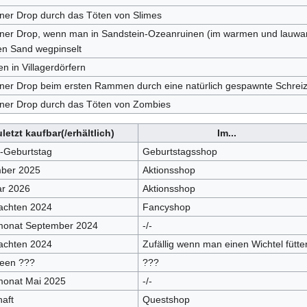
ener Drop durch das Töten von Slimes
tener Drop, wenn man in Sandstein-Ozeanruinen (im warmen und lauw
en Sand wegpinselt
en in Villagerdörfern
ener Drop beim ersten Rammen durch eine natürlich gespawnte Schrei
ener Drop durch das Töten von Zombies
letzt kaufbar(/erhältlich)
Im...
-Geburtstag
Geburtstagsshop
ber 2025
Aktionsshop
ar 2026
Aktionsshop
achten 2024
Fancyshop
monat September 2024
-/-
achten 2024
Zufällig wenn man einen Wichtel fütter
een ???
???
monat Mai 2025
-/-
aft
Questshop