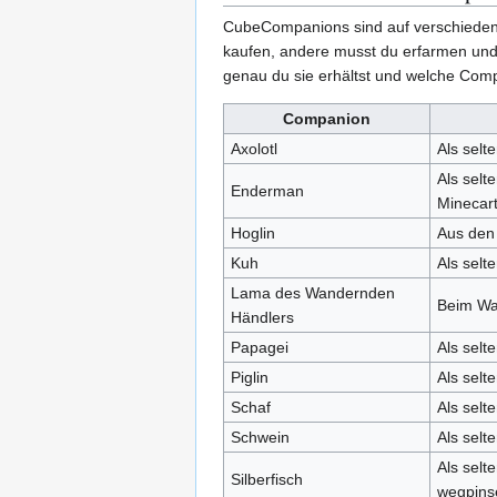
CubeCompanions sind auf verschiedene
kaufen, andere musst du erfarmen und 
genau du sie erhältst und welche Compa
Companion
Axolotl
Als selt
Als selt
Enderman
Minecart 
Hoglin
Aus den 
Kuh
Als sel
Lama des Wandernden
Beim Wa
Händlers
Papagei
Als selt
Piglin
Als selt
Schaf
Als selt
Schwein
Als sel
Als selt
Silberfisch
wegpinse