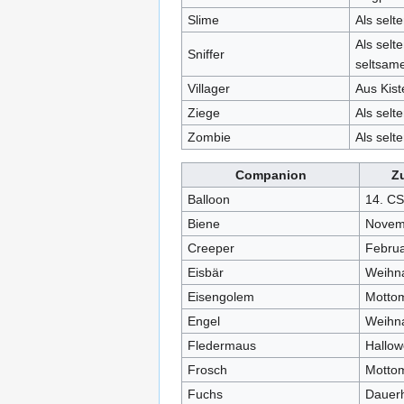
Slime
Als selt
Als sel
Sniffer
seltsam
Villager
Aus Kist
Ziege
Als selt
Zombie
Als selt
Companion
Zu
Balloon
14. CS
Biene
Novem
Creeper
Febru
Eisbär
Weihn
Eisengolem
Motto
Engel
Weihn
Fledermaus
Hallow
Frosch
Motto
Fuchs
Dauerh