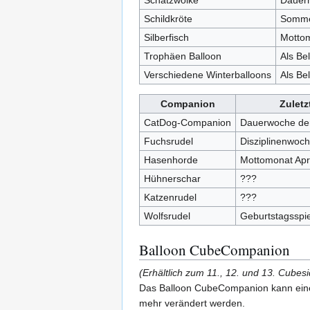
Schatzwolke
Dauerh
Schildkröte
Somme
Silberfisch
Motto
Trophäen Balloon
Als Be
Verschiedene Winterballoons
Als Be
Companion
Zuletzt
CatDog-Companion
Dauerwoche de
Fuchsrudel
Disziplinenwoc
Hasenhorde
Mottomonat Apr
Hühnerschar
???
Katzenrudel
???
Wolfsrudel
Geburtstagsspi
Balloon CubeCompanion
(Erhältlich zum 11., 12. und 13. Cubes
Das Balloon CubeCompanion kann eine v
mehr verändert werden.