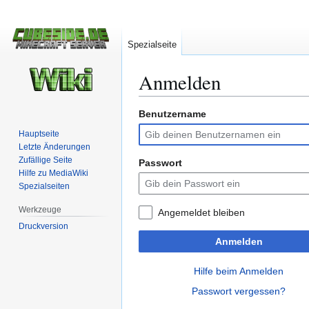
Spezialseite
Anmelden
Benutzername
Zur
Zur
Navigation
Suche
Hauptseite
springen
springen
Letzte Änderungen
Zufällige Seite
Passwort
Hilfe zu MediaWiki
Spezialseiten
Werkzeuge
Angemeldet bleiben
Druckversion
Anmelden
Hilfe beim Anmelden
Passwort vergessen?