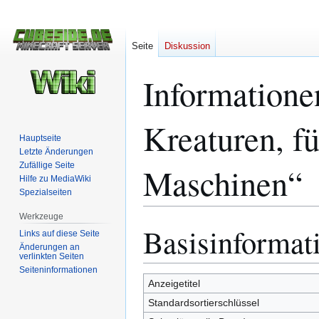
Seite
Diskussion
Informatione
Kreaturen, f
Hauptseite
Letzte Änderungen
Zufällige Seite
Maschinen“
Hilfe zu MediaWiki
Spezialseiten
Werkzeuge
Basisinformat
Zur
Zur
Links auf diese Seite
Navigation
Suche
Änderungen an
verlinkten Seiten
springen
springen
Seiten­­informationen
Anzeigetitel
Standardsortierschlüssel